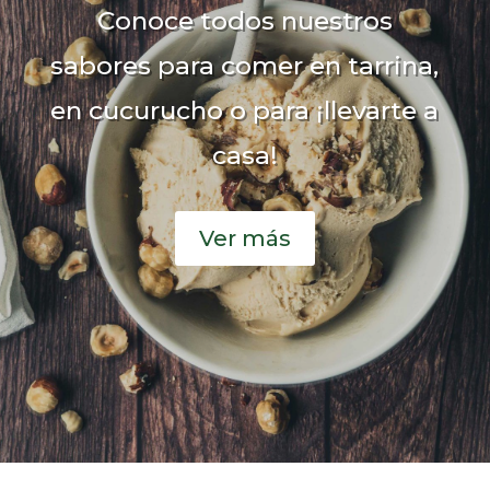
Conoce todos nuestros
sabores para comer en tarrina,
en cucurucho o para ¡llevarte a
casa!
Ver más