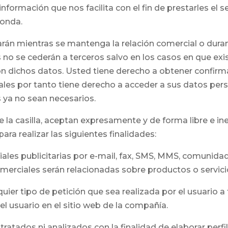
rmación que nos facilita con el fin de prestarles el serv
ponda.
án mientras se mantenga la relación comercial o duran
s no se cederán a terceros salvo en los casos en que ex
on dichos datos. Usted tiene derecho a obtener confirma
es por tanto tiene derecho a acceder a sus datos person
s ya no sean necesarios.
e la casilla, aceptan expresamente y de forma libre e i
ara realizar las siguientes finalidades:
les publicitarias por e-mail, fax, SMS, MMS, comunidad
erciales serán relacionadas sobre productos o servicio
quier tipo de petición que sea realizada por el usuario a
l usuario en el sitio web de la compañía.
tratados ni analizados con la finalidad de elaborar per