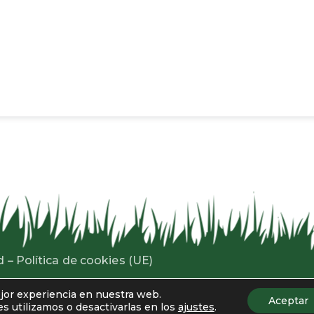
d
–
Política de cookies (UE)
s. Desarrollado por
estudio Gnomo
ejor experiencia en nuestra web.
Aceptar
 utilizamos o desactivarlas en los
ajustes
.