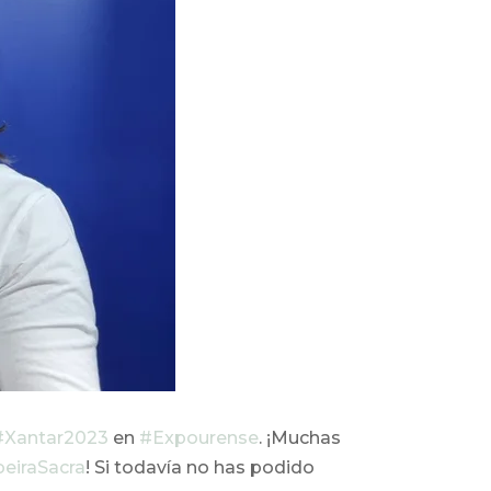
#Xantar2023
en
#Expourense
. ¡Muchas
beiraSacra
! Si todavía no has podido