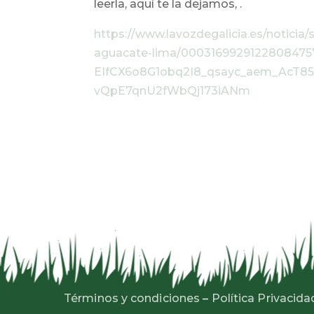
leerla, aquí te la dejamos,
.
https://www.lavozdegalicia.es/noticia
aguacate-lima/00031699291228084
EIfCX6o8G1obq2I8_qsayc_aem_Ac
vQpE7qnU2fWbQj173iANm
Términos y condiciones
–
Política Privacida