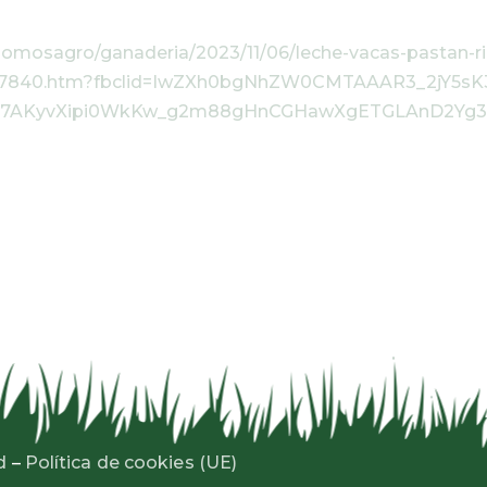
/somosagro/ganaderia/2023/11/06/leche-vacas-pastan-ri
757840.htm?fbclid=IwZXh0bgNhZW0CMTAAAR3_2jY5sK
T857AKyvXipi0WkKw_g2m88gHnCGHawXgETGLAnD2Yg
d
–
Política de cookies (UE)