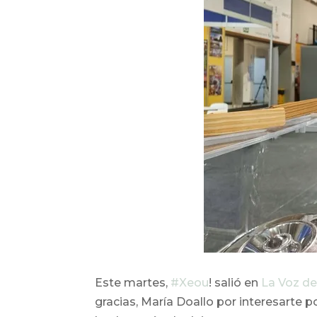
Este martes,
#Xeou
! salió en
La Voz de
gracias, María Doallo por interesarte