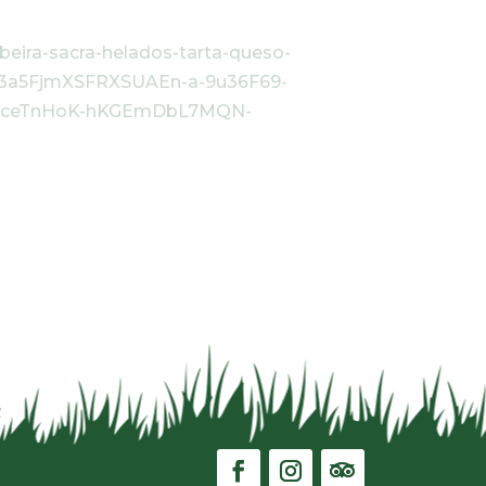
beira-sacra-helados-tarta-queso-
3a5FjmXSFRXSUAEn-a-9u36F69-
3ceTnHoK-hKGEmDbL7MQN-