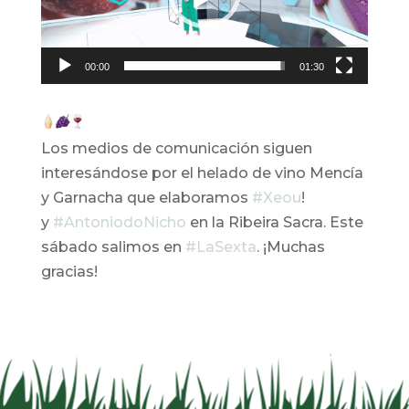
00:00
01:30
Los medios de comunicación siguen
interesándose por el helado de vino Mencía
y Garnacha que elaboramos
#Xeou
!
y
#AntoniodoNicho
en la Ribeira Sacra. Este
sábado salimos en
#LaSexta
. ¡Muchas
gracias!